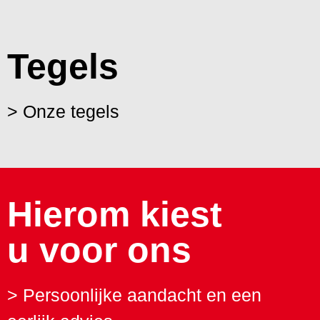
Tegels
> Onze tegels
Hierom kiest
u voor ons
> Persoonlijke aandacht en een