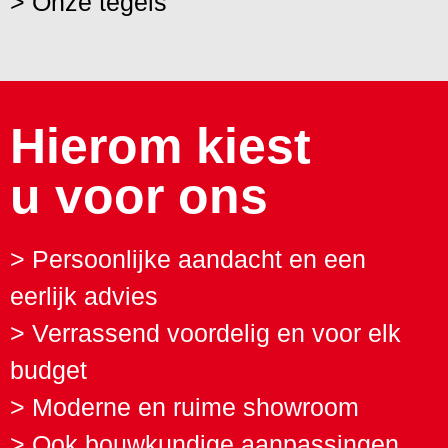
> Onze tegels
Hierom kiest
u voor ons
> Persoonlijke aandacht en een
eerlijk advies
> Verrassend voordelig en voor elk
budget
> Moderne en ruime showroom
> Ook bouwkundige aanpassingen