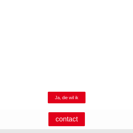
aan!
Vol met
ideeën, tips
en trends.
Ja, die wil ik
contact